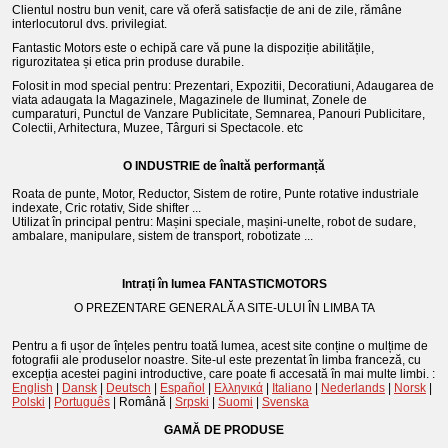
Clientul nostru bun venit, care vă oferă satisfacție de ani de zile, rămâne
interlocutorul dvs. privilegiat.
Fantastic Motors este o echipă care vă pune la dispoziție abilitățile,
rigurozitatea și etica prin produse durabile.
Folosit in mod special pentru: Prezentari, Expozitii, Decoratiuni, Adaugarea de
viata adaugata la Magazinele, Magazinele de Iluminat, Zonele de
cumparaturi, Punctul de Vanzare Publicitate, Semnarea, Panouri Publicitare,
Colectii, Arhitectura, Muzee, Târguri si Spectacole. etc
O INDUSTRIE de înaltă performanță
Roata de punte, Motor, Reductor, Sistem de rotire, Punte rotative industriale
indexate, Cric rotativ, Side shifter ...
Utilizat în principal pentru: Mașini speciale, mașini-unelte, robot de sudare,
ambalare, manipulare, sistem de transport, robotizate ...
Intrați în lumea FANTASTICMOTORS
O PREZENTARE GENERALĂ A SITE-ULUI ÎN LIMBA TA
Pentru a fi ușor de înțeles pentru toată lumea, acest site conține o mulțime de
fotografii ale produselor noastre. Site-ul este prezentat în limba franceză, cu
excepția acestei pagini introductive, care poate fi accesată în mai multe limbi. :
English
|
Dansk
|
Deutsch
|
Español
|
Ελληνικά
|
Italiano
|
Nederlands
|
Norsk
|
Polski
|
Português
| Română |
Srpski
|
Suomi
|
Svenska
GAMĂ DE PRODUSE