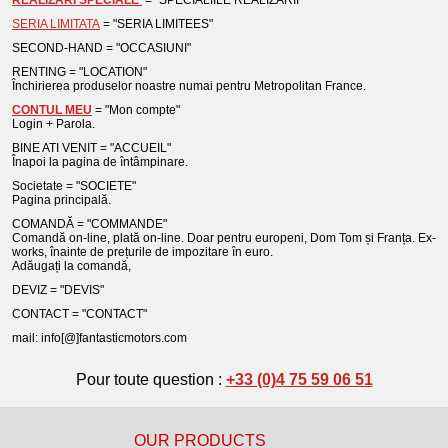
REALIZĂRI SPECIALE
= "SPECIALIILE REALIZĂRII"
SERIA LIMITATA
= "SERIA LIMITEES"
SECOND-HAND = "OCCASIUNI"
RENTING = "LOCATION"
Închirierea produselor noastre numai pentru Metropolitan France.
CONTUL MEU
= "Mon compte"
Login + Parola.
BINE ATI VENIT = "ACCUEIL"
Înapoi la pagina de întâmpinare.
Societate = "SOCIETE"
Pagina principală.
COMANDĂ = "COMMANDE"
Comandă on-line, plată on-line. Doar pentru europeni, Dom Tom și Franța. Ex-
works, înainte de prețurile de impozitare în euro.
Adăugați la comandă,
DEVIZ = "DEVIS"
CONTACT = "CONTACT"
mail: info[@]fantasticmotors.com
Pour toute question :
+33 (0)4 75 59 06 51
OUR PRODUCTS