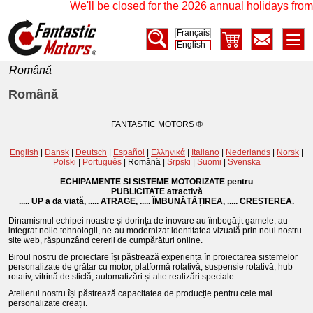
We'll be closed for the 2026 annual holidays from 1
Français
English
Română
Română
FANTASTIC MOTORS ®
English
|
Dansk
|
Deutsch
|
Español
|
Ελληνικά
|
Italiano
|
Nederlands
|
Norsk
|
Polski
|
Português
| Română |
Srpski
|
Suomi
|
Svenska
ECHIPAMENTE SI SISTEME MOTORIZATE pentru
PUBLICITATE atractivă
..... UP a da viață, ..... ATRAGE, ..... ÎMBUNĂTĂȚIREA, ..... CREȘTEREA.
Dinamismul echipei noastre și dorința de inovare au îmbogățit gamele, au
integrat noile tehnologii, ne-au modernizat identitatea vizuală prin noul nostru
site web, răspunzând cererii de cumpărături online.
Biroul nostru de proiectare își păstrează experiența în proiectarea sistemelor
personalizate de grătar cu motor, platformă rotativă, suspensie rotativă, hub
rotativ, vitrină de sticlă, automatizări și alte realizări speciale.
Atelierul nostru își păstrează capacitatea de producție pentru cele mai
personalizate creații.