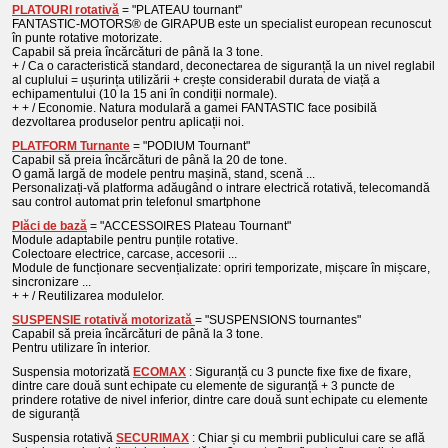
PLATOURI rotativă
= "PLATEAU tournant"
FANTASTIC-MOTORS® de GIRAPUB este un specialist european recunoscut
în punte rotative motorizate.
Capabil să preia încărcături de până la 3 tone.
+ / Ca o caracteristică standard, deconectarea de siguranță la un nivel reglabil
al cuplului = ușurința utilizării + crește considerabil durata de viață a
echipamentului (10 la 15 ani în condiții normale).
+ + / Economie. Natura modulară a gamei FANTASTIC face posibilă
dezvoltarea produselor pentru aplicații noi.
PLATFORM Turnante
= "PODIUM Tournant"
Capabil să preia încărcături de până la 20 de tone.
O gamă largă de modele pentru mașină, stand, scenă ...
Personalizați-vă platforma adăugând o intrare electrică rotativă, telecomandă
sau control automat prin telefonul smartphone
Plăci de bază
= "ACCESSOIRES Plateau Tournant"
Module adaptabile pentru punțile rotative.
Colectoare electrice, carcase, accesorii ...
Module de funcționare secvențializate: opriri temporizate, mișcare în mișcare,
sincronizare ...
+ + / Reutilizarea modulelor.
SUSPENSIE rotativă motorizată
= "SUSPENSIONS tournantes"
Capabil să preia încărcături de până la 3 tone.
Pentru utilizare în interior.
Suspensia motorizată
ECOMAX
: Siguranță cu 3 puncte fixe fixe de fixare,
dintre care două sunt echipate cu elemente de siguranță + 3 puncte de
prindere rotative de nivel inferior, dintre care două sunt echipate cu elemente
de siguranță
Suspensia rotativă
SECURIMAX
: Chiar și cu membrii publicului care se află