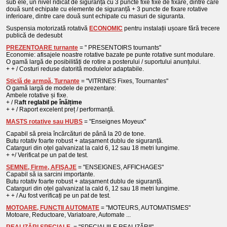
sub ele, un nivel ridicat de siguranță cu 3 puncte fixe fixe de fixare, dintre care
două sunt echipate cu elemente de siguranță + 3 puncte de fixare rotative
inferioare, dintre care două sunt echipate cu masuri de siguranta.
Suspensia motorizată rotativă
ECONOMIC
pentru instalații ușoare fără trecere
publică de dedesubt
PREZENTOARE turnante
= " PRESENTOIRS tournants"
Economie: afisajele noastre rotative bazate pe punte rotative sunt modulare.
O gamă largă de posibilități de rotire a posterului / suportului anunțului.
+ + / Costuri reduse datorită modulelor adaptabile.
Sticlă de armpă, Turnante
= "VITRINES Fixes, Tournantes"
O gamă largă de modele de prezentare:
Ambele rotative și fixe.
+ / R
aft reglabil pe înălțime
+ + / Raport excelent preț / performanță.
MASTS rotative sau HUBS
= "Enseignes Moyeux"
Capabil să preia încărcături de până la 20 de tone.
Butu rotativ foarte robust + atașament dublu de siguranță.
Catarguri din oțel galvanizat la cald 6, 12 sau 18 metri lungime.
+ +/ Verificat pe un pat de test.
SEMNE, Firme, AFI
ŞAJE
= ​​"ENSEIGNES, AFFICHAGES"
Capabil să ia sarcini importante.
Butu rotativ foarte robust + atașament dublu de siguranță.
Catarguri din oțel galvanizat la cald 6, 12 sau 18 metri lungime.
+ + / Au fost verificați pe un pat de test.
MOTOARE, FUNCȚII AUTOMATE
= "MOTEURS, AUTOMATISMES"
Motoare, Reductoare, Variatoare, Automate ...