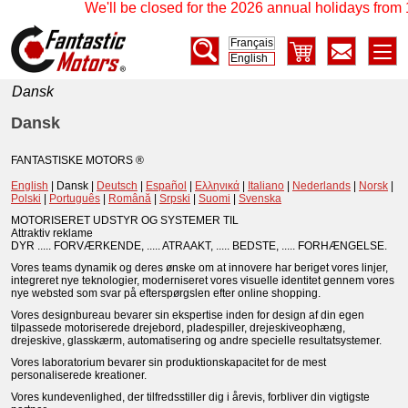
We'll be closed for the 2026 annual holidays from 1
Français
English
Dansk
Dansk
FANTASTISKE MOTORS ®
English
| Dansk |
Deutsch
|
Español
|
Ελληνικά
|
Italiano
|
Nederlands
|
Norsk
|
Polski
|
Português
|
Română
|
Srpski
|
Suomi
|
Svenska
MOTORISERET UDSTYR OG SYSTEMER TIL
Attraktiv reklame
DYR ..... FORVÆRKENDE, ..... ATRAAKT, ..... BEDSTE, ..... FORHÆNGELSE.
Vores teams dynamik og deres ønske om at innovere har beriget vores linjer,
integreret nye teknologier, moderniseret vores visuelle identitet gennem vores
nye websted som svar på efterspørgslen efter online shopping.
Vores designbureau bevarer sin ekspertise inden for design af din egen
tilpassede motoriserede drejebord, pladespiller, drejeskiveophæng,
drejeskive, glasskærm, automatisering og andre specielle resultatsystemer.
Vores laboratorium bevarer sin produktionskapacitet for de mest
personaliserede kreationer.
Vores kundevenlighed, der tilfredsstiller dig i årevis, forbliver din vigtigste