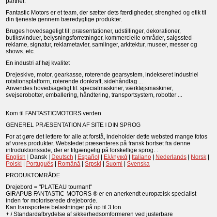
partner.
Fantastic Motors er et team, der sætter dets færdigheder, strenghed og etik til
din tjeneste gennem bæredygtige produkter.
Bruges hovedsageligt til: præsentationer, udstillinger, dekorationer,
butiksvinduer, belysningsforretninger, kommercielle områder, salgssted-
reklame, signatur, reklametavler, samlinger, arkitektur, museer, messer og
shows. etc.
En industri af høj kvalitet
Drejeskive, motor, gearkasse, roterende gearsystem, indekseret industriel
rotationsplatform, roterende donkraft, sidehåndtag ...
Anvendes hovedsageligt til: specialmaskiner, værktøjsmaskiner,
svejserobotter, emballering, håndtering, transportsystem, robotter ...
Kom til FANTASTICMOTORS verden
GENEREL PRÆSENTATION AF SITE I DIN SPROG
For at gøre det lettere for alle at forstå, indeholder dette websted mange fotos
af vores produkter. Webstedet præsenteres på fransk bortset fra denne
introduktionsside, der er tilgængelig på forskellige sprog. :
English
| Dansk |
Deutsch
|
Español
|
Ελληνικά
|
Italiano
|
Nederlands
|
Norsk
|
Polski
|
Português
|
Română
|
Srpski
|
Suomi
|
Svenska
PRODUKTOMRÅDE
Drejebord = "PLATEAU tournant"
GIRAPUB FANTASTIC-MOTORS ® er en anerkendt europæisk specialist
inden for motoriserede drejeborde.
Kan transportere belastninger på op til 3 ton.
+ / Standardafbrydelse af sikkerhedsomformeren ved justerbare