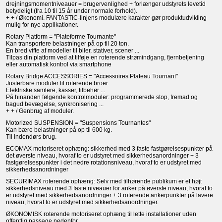
drejningsmomentniveauer = brugervenlighed + forlænger udstyrets levetid
betydeligt (fra 10 til 15 år under normale forhold).
+ + / Økonomi. FANTASTIC-linjens modulære karakter gør produktudvikling
mulig for nye applikationer.
Rotary Platform = "Plateforme Tournante"
Kan transportere belastninger på op til 20 ton.
En bred vifte af modeller til biler, stativer, scener ...
Tilpas din platform ved at tilføje en roterende strømindgang, fjernbetjening
eller automatisk kontrol via smartphone
Rotary Bridge ACCESSORIES = "Accessoires Plateau Tournant"
Justerbare moduler til roterende broer.
Elektriske samlere, kasser, tilbehør ...
På hinanden følgende kontrolmoduler: programmerede stop, fremad og
bagud bevægelse, synkronisering ...
+ + / Genbrug af moduler.
Motorized SUSPENSION = "Suspensions Tournantes"
Kan bære belastninger på op til 600 kg.
Til indendørs brug.
ECOMAX motoriseret ophæng: sikkerhed med 3 faste fastgørelsespunkter på
det øverste niveau, hvoraf to er udstyret med sikkerhedsanordninger + 3
fastgørelsespunkter i det nedre rotationsniveau, hvoraf to er udstyret med
sikkerhedsanordninger
SECURIMAX roterende ophæng: Selv med tilhørende publikum er et højt
sikkerhedsniveau med 3 faste niveauer for anker på øverste niveau, hvoraf to
er udstyret med sikkerhedsanordninger + 3 roterende ankerpunkter på lavere
niveau, hvoraf to er udstyret med sikkerhedsanordninger.
ØKONOMISK roterende motoriseret ophæng til lette installationer uden
offentlig passage nedenfor