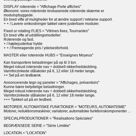
DISPLAY roterende = "Affichage Porte affiches"
Økonomi: vores roterende brobaserede roterende skærme er
modulopbyggede.
En bred vifte af muligheder for at ændre support / reklame support.
+ + / Lavere omkostninger takket være justerbare moduler.
Fixed or rotating FLIES = "Vitrines fixes, Tournantes"
En bred vifte af udstillingsmodeller:
Roterende og fast.
+ / højdejusterbar hylde
+ + / Fremragende pris / ydelsesforhold.
MASTER eller roterende HUBS = "Enseignes Moyeux"
Kan transportere belastninger på op til 3 ton.
Meget robust roterende nav + dobbelt sikkerhedskobling.
Varmforzinkede stålaksler på 6, 12 eller 18 meter lange.
++ Set på en testbænk.
Annoncerende tegn og paneler = "Affichages, présentoirs"
Kunne bære betydelige belastninger.
Meget robust roterende nav + dobbelt sikkerhedskobling.
Varmforzinkede stålaksler på 6, 12 eller 18 meter lange.
+++ Tjekket ud på en testbed.
MOTORER, AUTOMATISKE FUNKTIONER = "MOTEURS, AUTOMATISME"
Motorer, reduktionsmaskiner, variatorer, automatiske funktionskomponenter ...
SPECIALPRODUKTIONER = "Realisations Spéciales"
BEGRÆNSEDE SERIE = "Série Limitée"
LOCATION = "LOCATION"