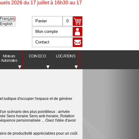
 17 juillet à 16h30 au 17 août à 9h00. En raison d'un nombre i
Français
Panier
0
English
Mon compte
Contact
Moteurs
COIN ECO
LOCATIONS
Automates
et ludique d'occuper l'espace et de générer
un scénario des plus pointilleux : arrivée
ernée Sens horaire Sens anti-horaire, Rotation
quence personnalisée ... Osez l'idée d'avoir
ains de productivité appréciables pour un coût