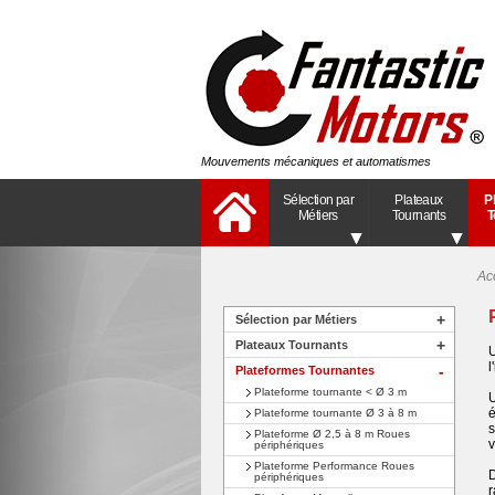
Mouvements mécaniques et automatismes
Sélection par
Plateaux
P
Métiers
Tournants
T
Ac
+
Sélection par Métiers
+
Plateaux Tournants
U
l
Plateformes Tournantes
+
Plateforme tournante < Ø 3 m
U
é
Plateforme tournante Ø 3 à 8 m
s
Plateforme Ø 2,5 à 8 m Roues
v
périphériques
Plateforme Performance Roues
D
périphériques
r