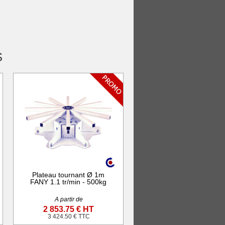
S
Plateau tournant Ø 1m
FANY 1.1 tr/min - 500kg
A partir de
2 853.75 € HT
3 424.50 € TTC