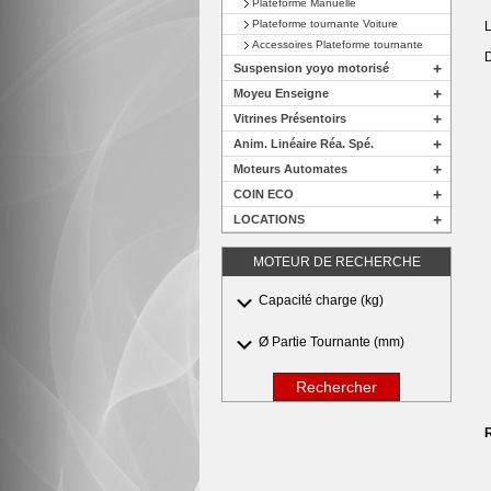
Plateforme Manuelle
Plateforme tournante Voiture
L
Accessoires Plateforme tournante
D
+
Suspension yoyo motorisé
+
Moyeu Enseigne
+
Vitrines Présentoirs
+
Anim. Linéaire Réa. Spé.
+
Moteurs Automates
+
COIN ECO
+
LOCATIONS
MOTEUR DE RECHERCHE
Capacité charge (kg)
Ø Partie Tournante (mm)
Rechercher
R