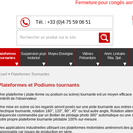
Fermeture pour congés annuels 2026 du
Tél. :
+33 (0)4 75 59 06 51
lateformes
Suspension yoyo
Moyeu Enseigne
Vitrines
Anim. Linéaire
ournantes
motorisé
Présentoirs
Réa. Spé.
cueil
>
Plateformes Tournantes
Plateformes et Podiums tournants
ne plateforme ( plate-forme ou podium ou scène) tournante est un moyen efficace 
'intérêt de l'observateur.
ne mise en scène où les regards seront posés sur une piste tournante aux ordres d'
lectrique tournante, rotation 180°, 120°, 90°, 45° ou tout autre angle, Rotation alt
équencée commandée par un Boitier de pilotage photo 360° automatique ou une sé
otre propre plateforme tournante pilotable 100% sur-mesure.
es applications industrielles utilisant ces plateformes motorisées amèneront des g
aisonnable car issues de production en série.