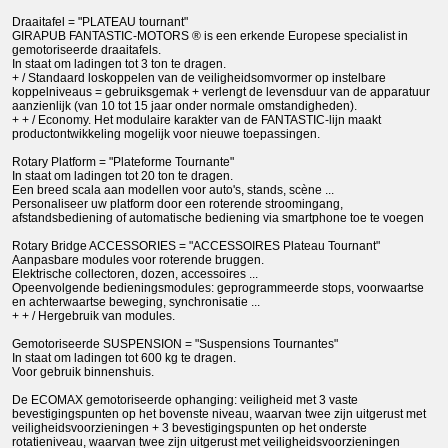
Draaitafel = "PLATEAU tournant"
GIRAPUB FANTASTIC-MOTORS ® is een erkende Europese specialist in
gemotoriseerde draaitafels.
In staat om ladingen tot 3 ton te dragen.
+ / Standaard loskoppelen van de veiligheidsomvormer op instelbare
koppelniveaus = gebruiksgemak + verlengt de levensduur van de apparatuur
aanzienlijk (van 10 tot 15 jaar onder normale omstandigheden).
+ + / Economy. Het modulaire karakter van de FANTASTIC-lijn maakt
productontwikkeling mogelijk voor nieuwe toepassingen.
Rotary Platform = "Plateforme Tournante"
In staat om ladingen tot 20 ton te dragen.
Een breed scala aan modellen voor auto's, stands, scène ...
Personaliseer uw platform door een roterende stroomingang,
afstandsbediening of automatische bediening via smartphone toe te voegen
Rotary Bridge ACCESSORIES = "ACCESSOIRES Plateau Tournant"
Aanpasbare modules voor roterende bruggen.
Elektrische collectoren, dozen, accessoires ...
Opeenvolgende bedieningsmodules: geprogrammeerde stops, voorwaartse
en achterwaartse beweging, synchronisatie ...
+ + / Hergebruik van modules.
Gemotoriseerde SUSPENSION = "Suspensions Tournantes"
In staat om ladingen tot 600 kg te dragen.
Voor gebruik binnenshuis.
De ECOMAX gemotoriseerde ophanging: veiligheid met 3 vaste
bevestigingspunten op het bovenste niveau, waarvan twee zijn uitgerust met
veiligheidsvoorzieningen + 3 bevestigingspunten op het onderste
rotatieniveau, waarvan twee zijn uitgerust met veiligheidsvoorzieningen