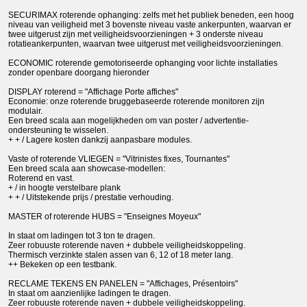
SECURIMAX roterende ophanging: zelfs met het publiek beneden, een hoog
niveau van veiligheid met 3 bovenste niveau vaste ankerpunten, waarvan er
twee uitgerust zijn met veiligheidsvoorzieningen + 3 onderste niveau
rotatieankerpunten, waarvan twee uitgerust met veiligheidsvoorzieningen.
ECONOMIC roterende gemotoriseerde ophanging voor lichte installaties
zonder openbare doorgang hieronder
DISPLAY roterend = "Affichage Porte affiches"
Economie: onze roterende bruggebaseerde roterende monitoren zijn
modulair.
Een breed scala aan mogelijkheden om van poster / advertentie-
ondersteuning te wisselen.
+ + / Lagere kosten dankzij aanpasbare modules.
Vaste of roterende VLIEGEN = "Vitrinistes fixes, Tournantes"
Een breed scala aan showcase-modellen:
Roterend en vast.
+ / in hoogte verstelbare plank
+ + / Uitstekende prijs / prestatie verhouding.
MASTER of roterende HUBS = "Enseignes Moyeux"
In staat om ladingen tot 3 ton te dragen.
Zeer robuuste roterende naven + dubbele veiligheidskoppeling.
Thermisch verzinkte stalen assen van 6, 12 of 18 meter lang.
++ Bekeken op een testbank.
RECLAME TEKENS EN PANELEN = "Affichages, Présentoirs"
In staat om aanzienlijke ladingen te dragen.
Zeer robuuste roterende naven + dubbele veiligheidskoppeling.