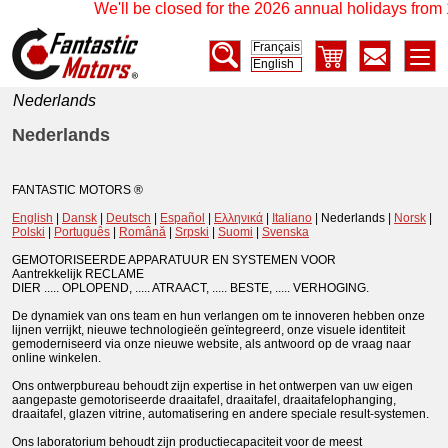
We'll be closed for the 2026 annual holidays from 1
Français
English
Nederlands
Nederlands
FANTASTIC MOTORS ®
English
|
Dansk
|
Deutsch
|
Español
|
Ελληνικά
|
Italiano
| Nederlands |
Norsk
|
Polski
|
Português
|
Română
|
Srpski
|
Suomi
|
Svenska
GEMOTORISEERDE APPARATUUR EN SYSTEMEN VOOR
Aantrekkelijk RECLAME
DIER ..... OPLOPEND, ..... ATRAACT, ..... BESTE, ..... VERHOGING.
De dynamiek van ons team en hun verlangen om te innoveren hebben onze
lijnen verrijkt, nieuwe technologieën geïntegreerd, onze visuele identiteit
gemoderniseerd via onze nieuwe website, als antwoord op de vraag naar
online winkelen.
Ons ontwerpbureau behoudt zijn expertise in het ontwerpen van uw eigen
aangepaste gemotoriseerde draaitafel, draaitafel, draaitafelophanging,
draaitafel, glazen vitrine, automatisering en andere speciale result-systemen.
Ons laboratorium behoudt zijn productiecapaciteit voor de meest