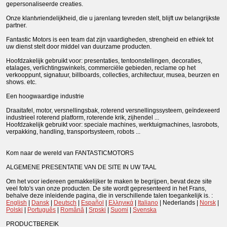
gepersonaliseerde creaties.
Onze klantvriendelijkheid, die u jarenlang tevreden stelt, blijft uw belangrijkste
partner.
Fantastic Motors is een team dat zijn vaardigheden, strengheid en ethiek tot
uw dienst stelt door middel van duurzame producten.
Hoofdzakelijk gebruikt voor: presentaties, tentoonstellingen, decoraties,
etalages, verlichtingswinkels, commerciële gebieden, reclame op het
verkooppunt, signatuur, billboards, collecties, architectuur, musea, beurzen en
shows. etc.
Een hoogwaardige industrie
Draaitafel, motor, versnellingsbak, roterend versnellingssysteem, geïndexeerd
industrieel roterend platform, roterende krik, zijhendel ...
Hoofdzakelijk gebruikt voor: speciale machines, werktuigmachines, lasrobots,
verpakking, handling, transportsysteem, robots ...
Kom naar de wereld van FANTASTICMOTORS
ALGEMENE PRESENTATIE VAN DE SITE IN UW TAAL
Om het voor iedereen gemakkelijker te maken te begrijpen, bevat deze site
veel foto's van onze producten. De site wordt gepresenteerd in het Frans,
behalve deze inleidende pagina, die in verschillende talen toegankelijk is. :
English
|
Dansk
|
Deutsch
|
Español
|
Ελληνικά
|
Italiano
| Nederlands |
Norsk
|
Polski
|
Português
|
Română
|
Srpski
|
Suomi
|
Svenska
PRODUCTBEREIK