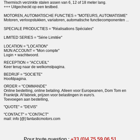
Thermisch verzinkte stalen assen van 6, 12 of 18 meter lang.
+++ Uitgecheckt op een testbed.
MOTOREN, AUTOMATISCHE FUNCTIES = "MOTEURS, AUTOMATISME"
Motoren, verloopstukken, variatoren, automatische functiecomponenten ...
SPECIALE PRODUCTIES = "Réalisations Spéciales"
LIMITED SERIES = "Série Limitée"
LOCATION = "LOCATION"
MIJN ACCOUNT = "Mon compte"
Login + wachtwoord.
RECEPTION = "ACCUEIL"
Keer terug naar de welkomstpagina.
BEDRIJF = "SOCIETE"
Hoofdpagina.
ORDER = "COMMANDE"
Online bestelling, online betaling. Alleen voor Europeanen, Dom Tom en
Frankrijk. Af fabriek, prijzen voor belastingen in euro's.
Toevoegen aan bestelling,
"QUOTE" = "DEVIS"
"CONTACT" = "CONTACT"
mail: info [@] fantasticmotors.com
Pour toute question :
+33 (0)4 75 59 06 51