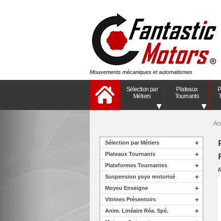
Mouvements mécaniques et automatismes
Sélection par
Plateaux
P
Métiers
Tournants
T
Ac
+
Sélection par Métiers
+
Plateaux Tournants
+
Plateformes Tournantes
R
+
Suspension yoyo motorisé
+
Moyeu Enseigne
+
Vitrines Présentoirs
+
Anim. Linéaire Réa. Spé.