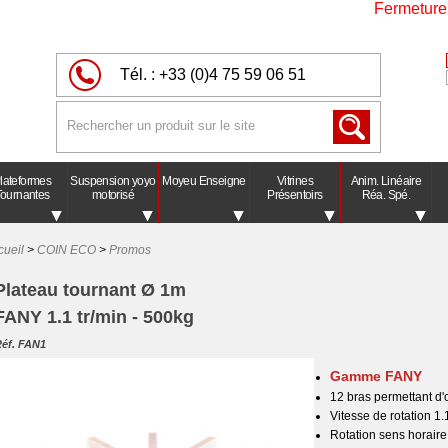
Fermeture pou
Tél. :
+33 (0)4 75 59 06 51
lateformes
Suspension yoyo
Moyeu Enseigne
Vitrines
Anim. Linéaire
ournantes
motorisé
Présentoirs
Réa. Spé.
cueil
>
COIN ECO
>
Promos
Plateau tournant Ø 1m
FANY 1.1 tr/min - 500kg
éf. FAN1
Gamme FANY
12 bras permettant d'
Vitesse de rotation 1.
Rotation sens horair