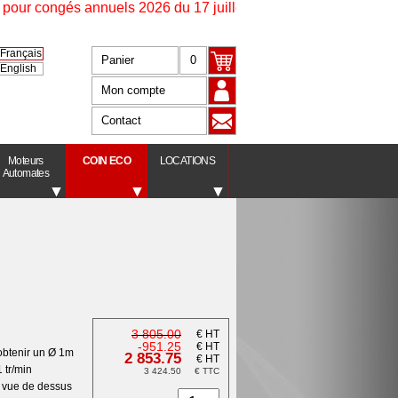
r congés annuels 2026 du 17 juillet à 16h30 au 17 août à 9h00.
Français
Panier
0
English
Mon compte
Contact
Moteurs
COIN ECO
LOCATIONS
Automates
3 805.00
€ HT
-951.25
€ HT
obtenir un Ø 1m
2 853.75
€ HT
1 tr/min
3 424.50
€ TTC
e vue de dessus