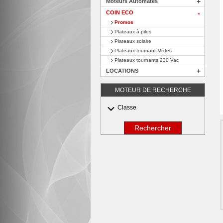
+
Moteurs Automates
COIN ECO
+
Promos
Plateaux à piles
Plateaux solaire
Plateaux tournant Mixtes
Plateaux tournants 230 Vac
+
LOCATIONS
MOTEUR DE RECHERCHE
Classe
Rechercher