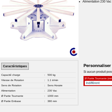
Alimentation 230 Vac
Personnaliser
Caractéristiques
Si aucun produit possi
Capacité charge
:
500 kg
Ø Partie Tournante (mm
Vitesse de Rotation
:
1.1 tr/min
Sens de Rotation
:
Sens Horaire
Alimentation
:
230 Vac
Ø Partie Tournante
:
1000 mm
Ø Partie Embase
:
380 mm