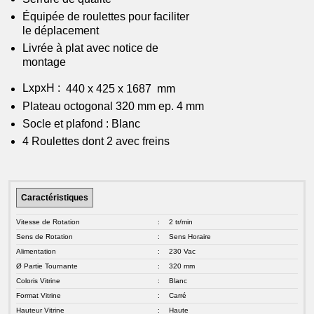
Équipée de roulettes pour faciliter
le déplacement
Livrée à plat avec notice de
montage
LxpxH :
440 x 425 x 1687 mm
Plateau octogonal 320 mm ep. 4 mm
Socle et plafond : Blanc
4 Roulettes dont 2 avec freins
Caractéristiques
Vitesse de Rotation
:
2 tr/min
Sens de Rotation
:
Sens Horaire
Alimentation
:
230 Vac
Ø Partie Tournante
:
320 mm
Coloris Vitrine
:
Blanc
Format Vitrine
:
Carré
Hauteur Vitrine
:
Haute