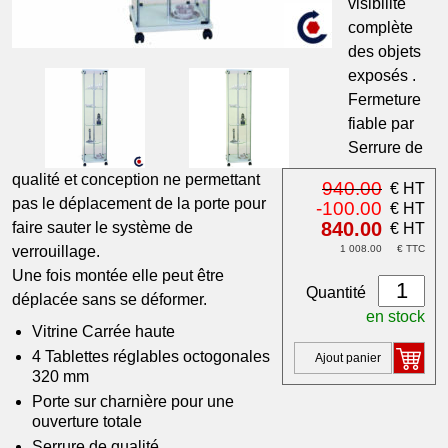
visibilité
complète
des objets
exposés .
Fermeture
fiable par
Serrure de
qualité et conception ne permettant
940.00
€ HT
pas le déplacement de la porte pour
-100.00
€ HT
840.00
faire sauter le système de
€ HT
verrouillage.
1 008.00
€ TTC
Une fois montée elle peut être
Quantité
déplacée sans se déformer.
en stock
Vitrine Carrée haute
4 Tablettes réglables octogonales
Ajout panier
320 mm
Porte sur charnière pour une
ouverture totale
Serrure de qualité