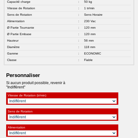
Capacité charge
:
50 kg
Vitesse de Rotation
:
1 tr/min
Sens de Rotation
:
Sens Horaire
Alimentation
:
230 Vac
Ø Partie Tournante
:
120 mm
Ø Partie Embase
:
120 mm
Hauteur
:
56 mm
Diamètre
:
118 mm
Gamme
:
ECONOMIC
Classe
:
Fiable
Personnaliser
Si aucun produit possible, revenir à
"Indifférent"
Vitesse de Rotation (tr/min)
Sens de Rotation
Alimentation