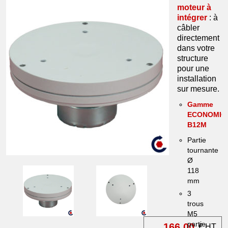
moteur à
intégrer
: à
câbler
directement
dans votre
structure
pour une
installation
sur mesure.
Gamme
ECONOMIC
B12M
Partie
tournante
Ø
118
mm
3
trous
M5
partie
166.00
€ HT