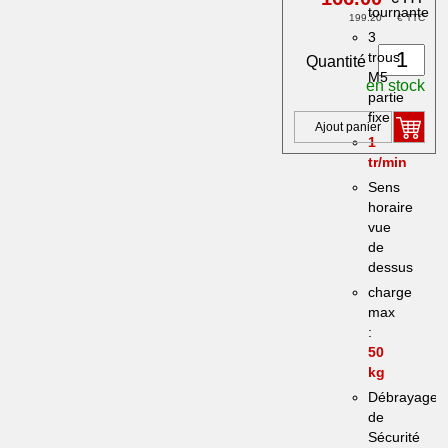
tournante
199.20
€ TTC
3
trous
Quantité
M5
en stock
partie
fixe
Ajout panier
1
tr/min
Sens
horaire
vue
de
dessus
charge
max
:
50
kg
Débrayage
de
Sécurité