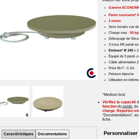
fixation sur votre pro
Gamme ECONOMI
Partie tournante* 
2 tr/min
Sens horaire vue d
Charge max :
50 kg
Débrayage de Sécur
3 trous M5 partie to
Embase* Ø 240
x 
Équipé de 3 pieds c
Câble alimentation 
Prise Bi+T ~1.2m
Peinture blanche
Utilisation en intérie
*Medium brut
Vérifiez la capacité
d
fonction
du
poids
, d
charge
.
Reportez-vo
“Documentations”, acc
fiche.
Personnaliser
Caractéristiques
Documentations