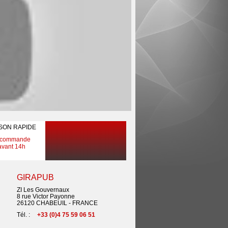
ISON RAPIDE
 commande
avant 14h
GIRAPUB
ZI Les Gouvernaux
8 rue Victor Payonne
26120 CHABEUIL - FRANCE
Tél. :
+33 (0)4 75 59 06 51