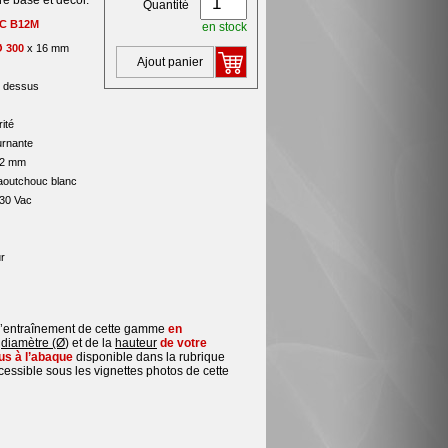
pre base et décor.
Quantité
C B12M
en stock
Ø 300
x 16 mm
Ajout panier
e dessus
ité
urnante
22 mm
aoutchouc blanc
230 Vac
ur
’entraînement de cette gamme
en
u
diamètre (Ø
) et de la
hauteur
de votre
us à l’abaque
disponible dans la rubrique
essible sous les vignettes photos de cette