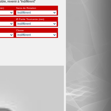
ble, revenir à "Indifférent"
min)
Sens de Rotation
Ø Partie Tournante (mm)
Classe