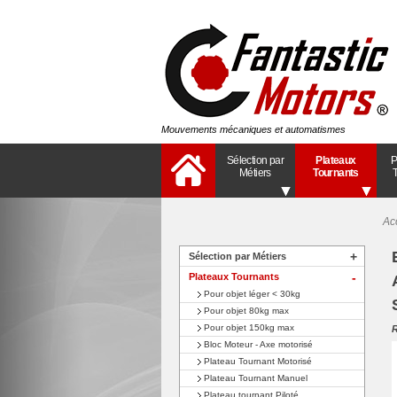
Mouvements mécaniques et automatismes
Sélection par
Plateaux
P
Métiers
Tournants
T
Ac
+
Sélection par Métiers
Plateaux Tournants
+
Pour objet léger < 30kg
Pour objet 80kg max
Pour objet 150kg max
Bloc Moteur - Axe motorisé
Plateau Tournant Motorisé
Plateau Tournant Manuel
Plateau tournant Piloté