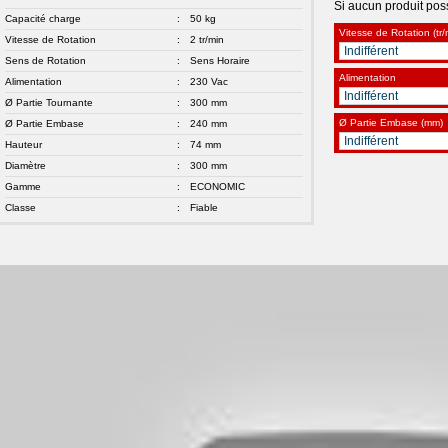
Si aucun produit possi
Capacité charge
:
50 kg
Vitesse de Rotation (tr/
Vitesse de Rotation
:
2 tr/min
Sens de Rotation
:
Sens Horaire
Alimentation
Alimentation
:
230 Vac
Ø Partie Tournante
:
300 mm
Ø Partie Embase (mm)
Ø Partie Embase
:
240 mm
Hauteur
:
74 mm
Diamètre
:
300 mm
Gamme
:
ECONOMIC
Classe
:
Fiable