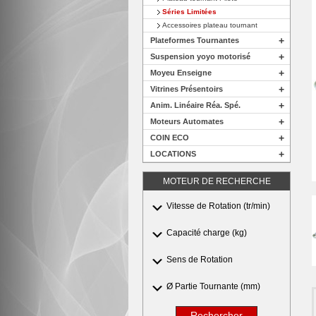
Séries Limitées
Accessoires plateau tournant
+
Plateformes Tournantes
+
Suspension yoyo motorisé
+
Moyeu Enseigne
+
Vitrines Présentoirs
+
Anim. Linéaire Réa. Spé.
+
Moteurs Automates
+
COIN ECO
+
LOCATIONS
MOTEUR DE RECHERCHE
Vitesse de Rotation (tr/min)
Capacité charge (kg)
Sens de Rotation
Ø Partie Tournante (mm)
Rechercher