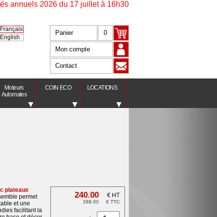
nnuels 2026 du 17 juillet à 16h30 au 17 août à 9h00. En raison
Français
Panier
0
English
Mon compte
Contact
Moteurs
COIN ECO
LOCATIONS
Automates
c plateaux
240.00
€ HT
nsemble permet
288.00
€ TTC
table et une
ies facilitant la