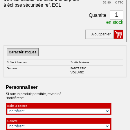
52.80
€ TTC
à éclipse sécurisée ref. ECL
Quantité
en stock
Ajout panier
Caractéristiques
Boîte à bornes
:
Sortie latérale
Gamme
:
FANTASTIC
VOLUMIC
Personnaliser
Si aucun produit possible, revenir à
"Indifférent"
Boîte à bornes
Gamme