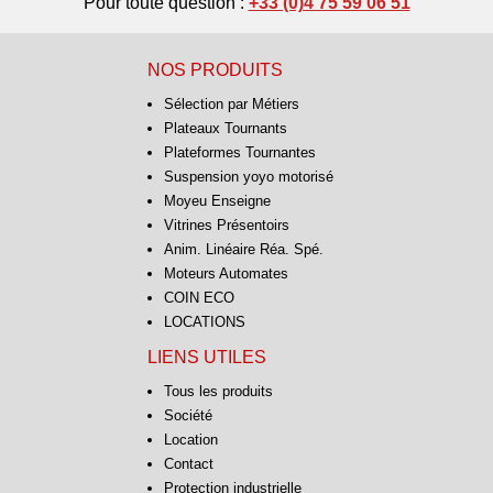
Pour toute question :
+33 (0)4 75 59 06 51
NOS PRODUITS
Sélection par Métiers
Plateaux Tournants
Plateformes Tournantes
Suspension yoyo motorisé
Moyeu Enseigne
Vitrines Présentoirs
Anim. Linéaire Réa. Spé.
Moteurs Automates
COIN ECO
LOCATIONS
LIENS UTILES
Tous les produits
Société
Location
Contact
Protection industrielle